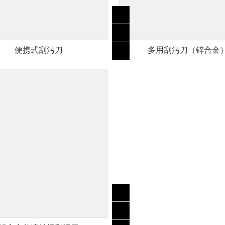
便携式刮污刀
多用刮污刀（锌合金