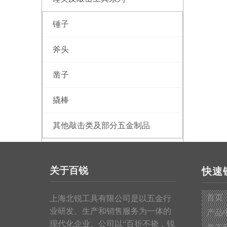
锤子
斧头
凿子
撬棒
其他敲击类及部分五金制品
测量工具系列
关于百锐
快速
钢卷尺
首页
上海北锐工具有限公司是以五金行
皮卷尺
业研发、生产和销售服务为一体的
产品
现代化企业。公司以“百折不挠，锐