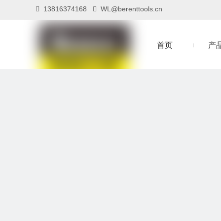
13816374168
WL@berenttools.cn


首页
产