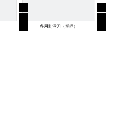
）
多用刮污刀（塑柄）