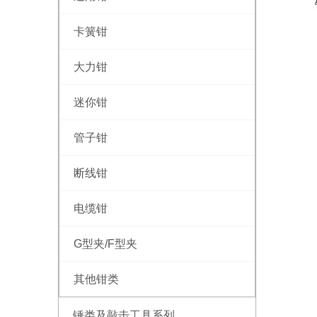
卡簧钳
大力钳
迷你钳
管子钳
断线钳
电缆钳
G型夹/F型夹
其他钳类
锤类及敲击工具系列