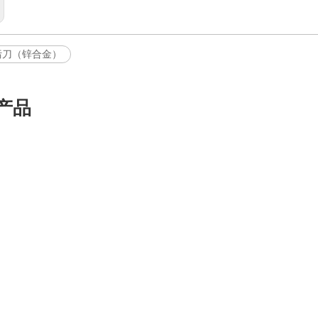
污刀（锌合金）
产品