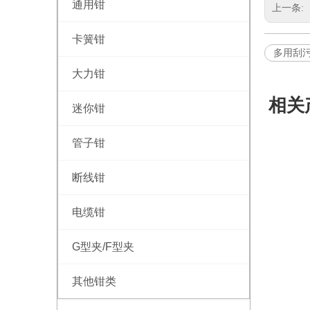
通用钳
上一条:
卡簧钳
多用刮
大力钳
相关
迷你钳
管子钳
断线钳
电缆钳
G型夹/F型夹
其他钳类