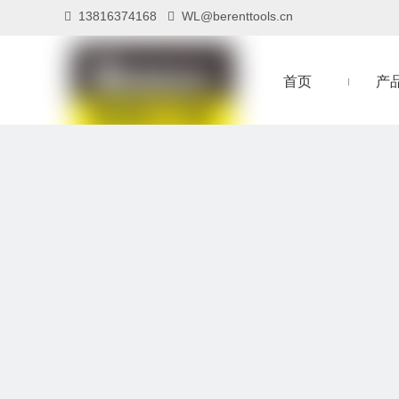
13816374168
WL@berenttools.cn


首页
产