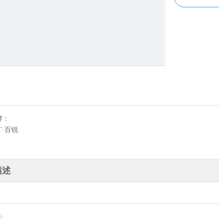
牌：
T·百锐
描述