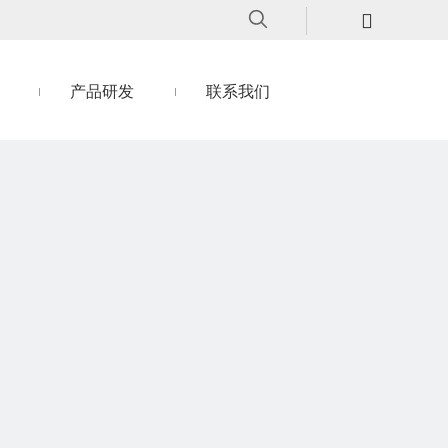
产品研发
联系我们