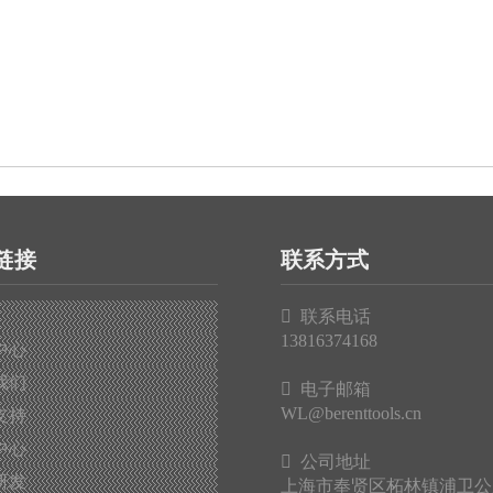
链接
联系方式

联系电话
13816374168
中心
我们

电子邮箱
WL@berenttools.cn
支持
中心

公司地址
研发
上海市奉贤区柘林镇浦卫公路