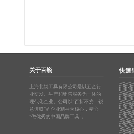
关于百锐
快速
首页
上海北锐工具有限公司是以五金行
业研发、生产和销售服务为一体的
产品
现代化企业。公司以“百折不挠，锐
关于
意进取”的企业精神为核心，精心
服务
“做优秀的中国品牌工具”。
新闻
产品