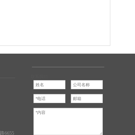
联系我们
6655