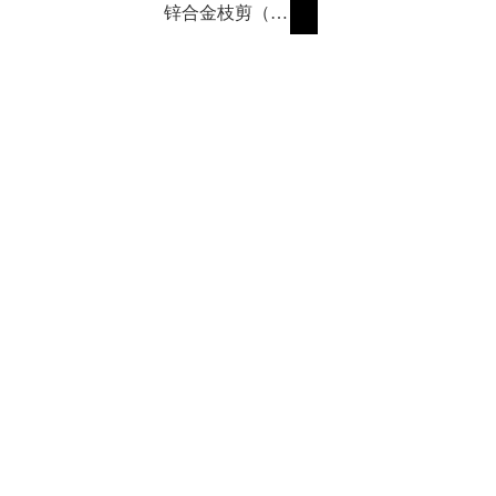
锌合金枝剪（弯
嘴）