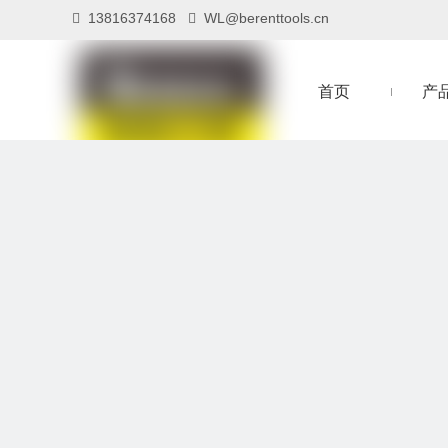
13816374168
WL@berenttools.cn


首页
产