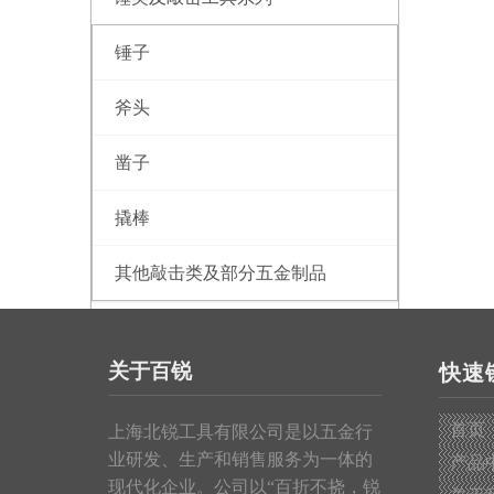
锤子
斧头
凿子
撬棒
其他敲击类及部分五金制品
测量工具系列
关于百锐
快速
钢卷尺
首页
上海北锐工具有限公司是以五金行
皮卷尺
业研发、生产和销售服务为一体的
产品
现代化企业。公司以“百折不挠，锐