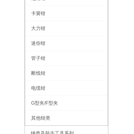
卡簧钳
大力钳
迷你钳
管子钳
断线钳
电缆钳
G型夹/F型夹
其他钳类
锤类及敲击工具系列