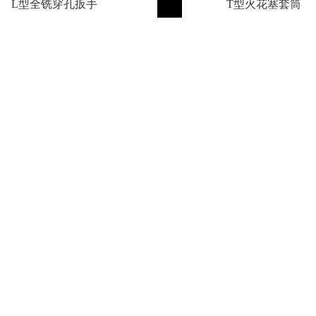
L型全铣穿孔扳手
T型火花塞套筒