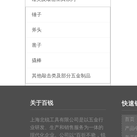
锤子
斧头
凿子
撬棒
其他敲击类及部分五金制品
测量工具系列
关于百锐
快速
钢卷尺
首页
上海北锐工具有限公司是以五金行
皮卷尺
业研发、生产和销售服务为一体的
产品
现代化企业。公司以“百折不挠，锐