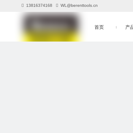
13816374168
WL@berenttools.cn


首页
产