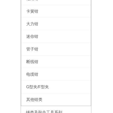
卡簧钳
大力钳
迷你钳
管子钳
断线钳
电缆钳
G型夹/F型夹
其他钳类
锤类及敲击工具系列