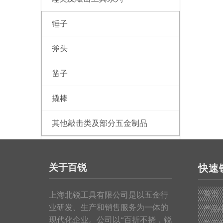
锤子
斧头
凿子
撬棒
其他敲击类及部分五金制品
测量工具系列
关于百锐
快速
钢卷尺
首页
上海北锐工具有限公司是以五金行
皮卷尺
业研发、生产和销售服务为一体的
产品
现代化企业。公司以“百折不挠，锐