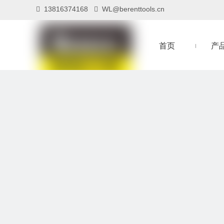
13816374168
WL@berenttools.cn


首页
产