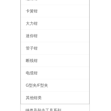
卡簧钳
大力钳
迷你钳
管子钳
断线钳
电缆钳
G型夹/F型夹
其他钳类
锤类及敲击工具系列