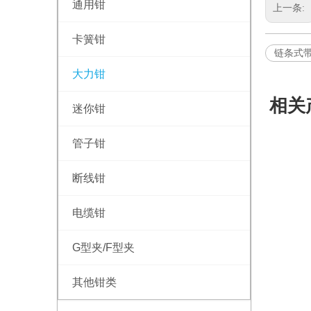
通用钳
上一条:
卡簧钳
链条式带
大力钳
相关
迷你钳
管子钳
断线钳
电缆钳
G型夹/F型夹
其他钳类