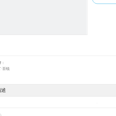
牌：
T·百锐
描述