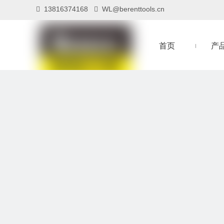
13816374168
WL@berenttools.cn


首页
产