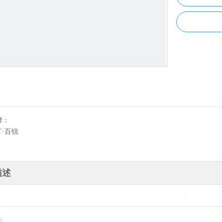
牌：
T·百锐
描述