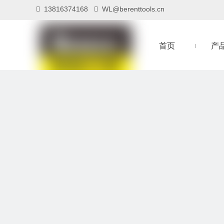
13816374168
WL@berenttools.cn


首页
产