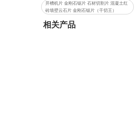
开槽机片 金刚石锯片 石材切割片 混凝土红
砖墙壁云石片 金刚石锯片（干切王）
相关产品