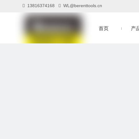
13816374168
WL@berenttools.cn


首页
产