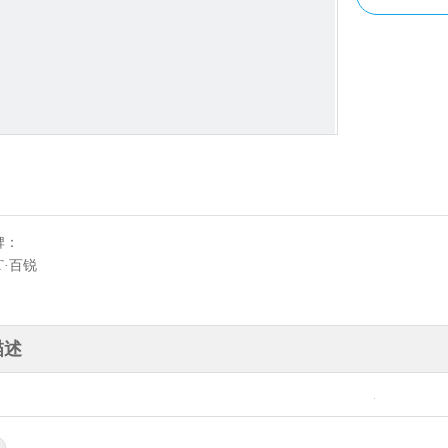
牌：
T·百锐
描述