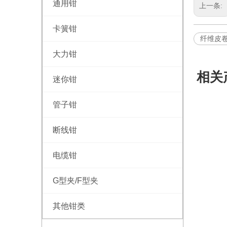
通用钳
上一条:
卡簧钳
纤维皮卷
大力钳
相关
迷你钳
管子钳
断线钳
电缆钳
G型夹/F型夹
其他钳类