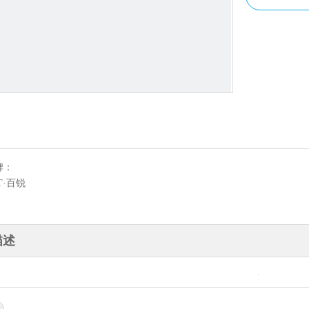
牌：
T·百锐
描述