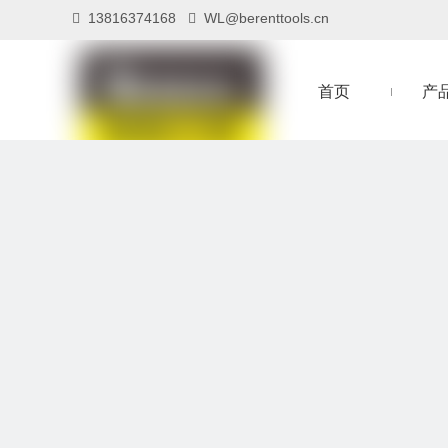
13816374168
WL@berenttools.cn


首页
产