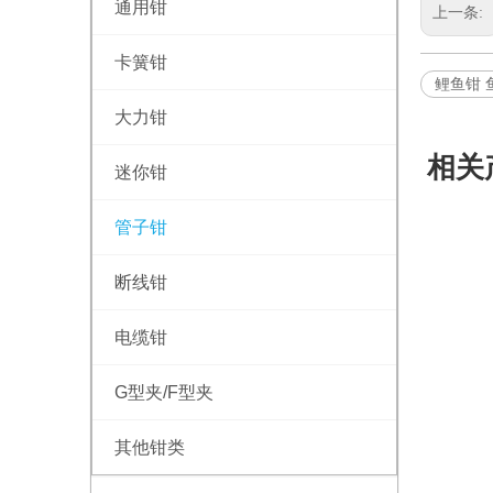
通用钳
上一条:
卡簧钳
鲤鱼钳 
大力钳
相关
迷你钳
管子钳
断线钳
电缆钳
G型夹/F型夹
其他钳类