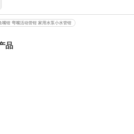
鱼嘴钳 弯嘴活动管钳 家用水泵小水管钳
产品