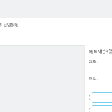
钳(沾塑柄)
鲤鱼钳(沾
规格：
数量：