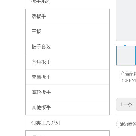
扳手系列
活扳手
三扳
扳手套装
六角扳手
产品品
套筒扳手
BEREN
棘轮扳手
上一条:
其他扳手
钳类工具系列
油漆喷