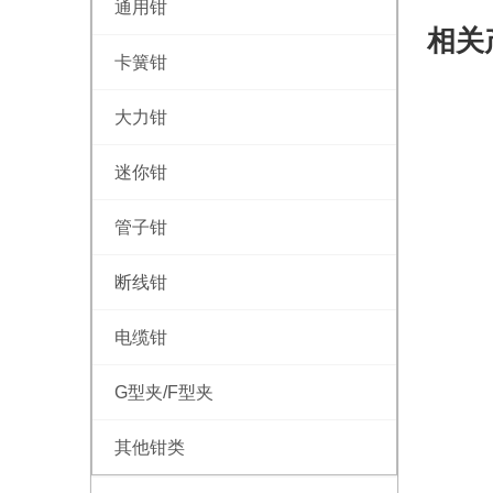
通用钳
相关
卡簧钳
大力钳
迷你钳
管子钳
断线钳
电缆钳
G型夹/F型夹
其他钳类