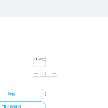
枪
PQ-1型
询价
加入询价篮