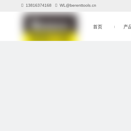
13816374168
WL@berenttools.cn


首页
产